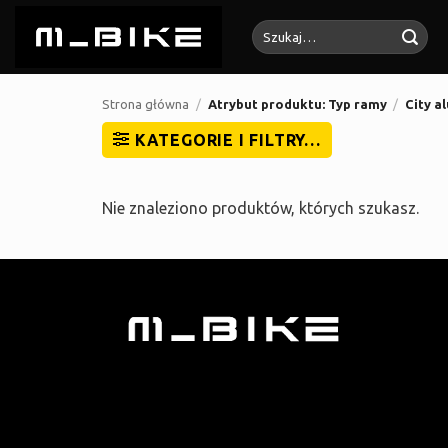
Przewiń
Szukaj:
do
zawartości
Strona główna
/
Atrybut produktu: Typ ramy
/
City a
KATEGORIE I FILTRY…
Nie znaleziono produktów, których szukasz.