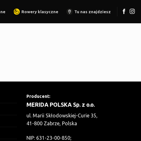
zne
Rowery klasyczne
Tu nas znajdziesz
Producent:
MERIDA POLSKA Sp. z o.o.
ul. Marii Skłodowskiej-Curie 35,
41-800 Zabrze, Polska
NIP: 631-23-00-850;