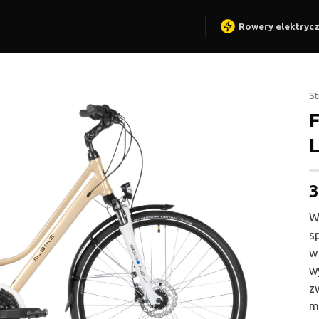
Rowery elektryc
St
3
W
s
w
w
z
m