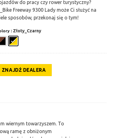
ojazdów do pracy czy rower turystyczny?
_Bike Freeway 9300 Lady może Ci służyć na
iele sposobów, przekonaj się o tym!
: Złoty_Czarny
olory
ZNAJDŹ DEALERA
oim wiernym towarzyszem. To
niową ramę z obniżonym