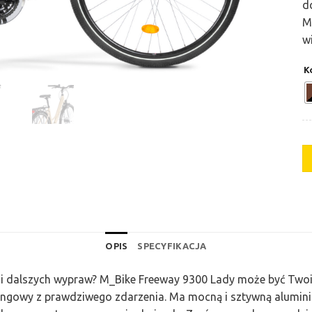
d
M
w
K
OPIS
SPECYFIKACJA
s i dalszych wypraw? M_Bike Freeway 9300 Lady może być Tw
ingowy z prawdziwego zdarzenia. Ma mocną i sztywną alumi