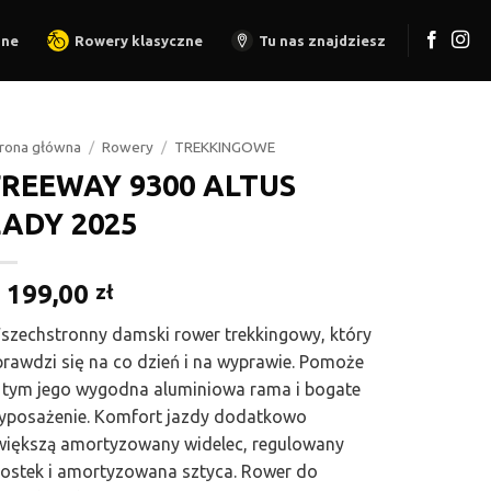
zne
Rowery klasyczne
Tu nas znajdziesz
rona główna
/
Rowery
/
TREKKINGOWE
FREEWAY 9300 ALTUS
LADY 2025
 199,00
zł
szechstronny damski rower trekkingowy, który
prawdzi się na co dzień i na wyprawie. Pomoże
 tym jego wygodna aluminiowa rama i bogate
yposażenie. Komfort jazdy dodatkowo
większą amortyzowany widelec, regulowany
ostek i amortyzowana sztyca. Rower do