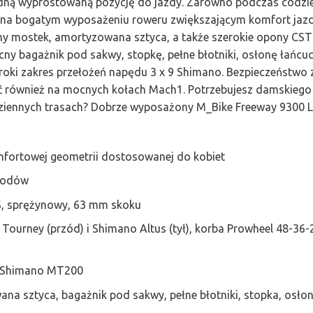
dną wyprostowaną pozycję do jazdy. Zarówno podczas codzien
na bogatym wyposażeniu roweru zwiększającym komfort jazdy
y mostek, amortyzowana sztyca, a także szerokie opony CST
y bagażnik pod sakwy, stopkę, pełne błotniki, osłonę łańcuc
roki zakres przełożeń napędu 3 x 9 Shimano. Bezpieczeństwo 
 również na mocnych kołach Mach1. Potrzebujesz damskiego 
dziennych trasach? Dobrze wyposażony M_Bike Freeway 9300
fortowej geometrii dostosowanej do kobiet
wodów
, sprężynowy, 63 mm skoku
 Tourney (przód) i Shimano Altus (tył), korba Prowheel 48-36
e Shimano MT200
a sztyca, bagażnik pod sakwy, pełne błotniki, stopka, osłon