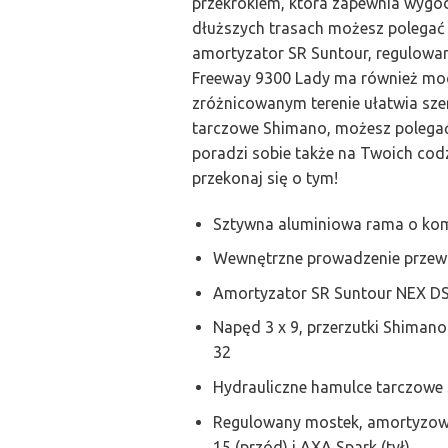
przekrokiem, która zapewnia wygo
dłuższych trasach możesz polegać 
amortyzator SR Suntour, regulowan
Freeway 9300 Lady ma również mocn
zróżnicowanym terenie ułatwia sze
tarczowe Shimano, możesz polegać
poradzi sobie także na Twoich co
przekonaj się o tym!
Sztywna aluminiowa rama o kom
Wewnętrzne prowadzenie prze
Amortyzator SR Suntour NEX DS
Napęd 3 x 9, przerzutki Shimano
32
Hydrauliczne hamulce tarczow
Regulowany mostek, amortyzowan
15 (przód) i AXA Spark (tył)