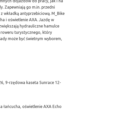
nych dojazdów do pracy, jak i na
. Zapewniają go m.in. przedni
 z wkładką antyprzebiciową. M_Bike
ha i oświetlenie AXA. Jazdę w
zwiększają hydrauliczne hamulce
roweru turystycznego, który
 Lady może być świetnym wyborem,
-26, 9-rzędowa kaseta Sunrace 12-
a łańcucha, oświetlenie AXA Echo