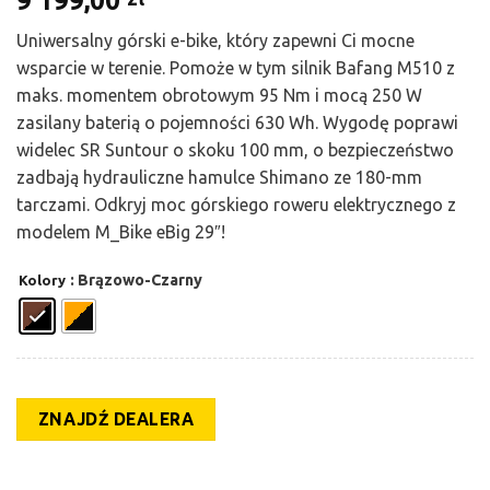
9 199,00
Uniwersalny górski e-bike, który zapewni Ci mocne
wsparcie w terenie. Pomoże w tym silnik Bafang M510 z
maks. momentem obrotowym 95 Nm i mocą 250 W
zasilany baterią o pojemności 630 Wh. Wygodę poprawi
widelec SR Suntour o skoku 100 mm, o bezpieczeństwo
zadbają hydrauliczne hamulce Shimano ze 180-mm
tarczami. Odkryj moc górskiego roweru elektrycznego z
modelem M_Bike eBig 29″!
: Brązowo-Czarny
Kolory
ZNAJDŹ DEALERA