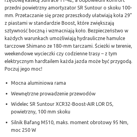
rzędową kasetą Sunrace 11-42, a odpowiedni komfort
przedni powietrzny amortyzator SR Suntour o skoku 100-
mm. Przetaczanie się przez przeszkody ułatwiają koła 29”
z piastami w standardzie Boost, które zwiększają
sztywność boczną i wzmacniają koło. Bezpieczeństwo w
każdych warunkach umożliwiają hydrauliczne hamulce
tarczowe Shimano ze 180-mm tarczami. Ścieżki w terenie,
weekendowe wycieczki czy codzienne trasy – z tym
elektrycznym hardtailem każda jazda może być przygodą.
Poczuj jego moc!
Mocna aluminiowa rama
Wewnętrzne prowadzenie przewodów
Widelec SR Suntour XCR32-Boost-AIR LOR DS,
powietrzny, 100 mm skoku
Silnik Bafang M510, maks. moment obrotowy 95 Nm,
moc 250 W