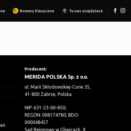
zne
Rowery klasyczne
Tu nas znajdziesz
Producent:
MERIDA POLSKA Sp. z o.o.
ul. Marii Skłodowskiej-Curie 35,
41-800 Zabrze, Polska
NIP: 631-23-00-850;
REGON: 008174780; BDO:
000048457
zeń
Sąd Rejonowy w Gliwicach, X