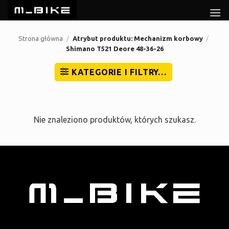
Przewiń
do
zawartości
Strona główna
/
Atrybut produktu: Mechanizm korbowy
/
Shimano T521 Deore 48-36-26
KATEGORIE I FILTRY…
Nie znaleziono produktów, których szukasz.