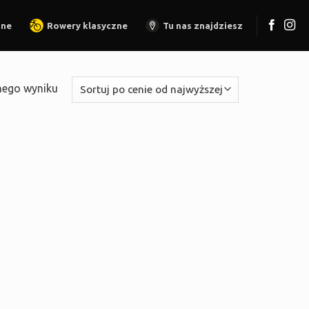
zne
Rowery klasyczne
Tu nas znajdziesz
nego wyniku