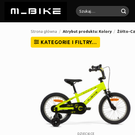
Przewiń
Szukaj:
do
zawartości
Strona główna
/
Atrybut produktu: Kolory
/
Żółto-Cz
KATEGORIE I FILTRY…
DZIECIĘCE