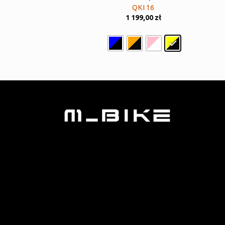
QKI 16
1 199,00
zł