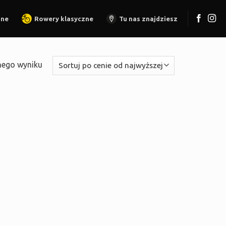
zne
Rowery klasyczne
Tu nas znajdziesz
nego wyniku