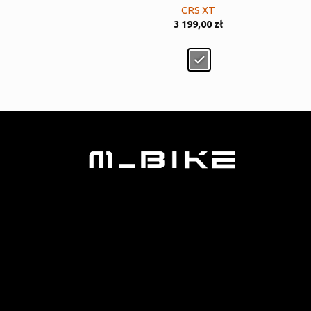
CRS XT
3 199,00
zł