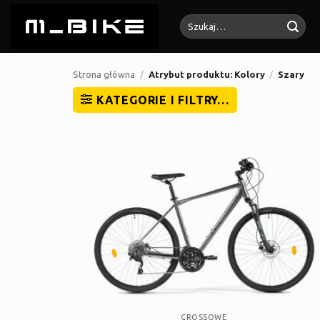
Przewiń
Szukaj:
do
zawartości
Strona główna
/
Atrybut produktu: Kolory
/
Szary
KATEGORIE I FILTRY…
CROSSOWE