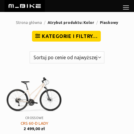
Przewiń
do
zawartości
Strona główna
/
Atrybut produktu: Kolor
/
Piaskowy
KATEGORIE I FILTRY…
CROSSOWE
CRS 60-D LADY
2 499,00
zł