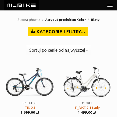
Przewiń
do
zawartości
Strona główna
/
Atrybut produktu: Kolor
/
Biały
KATEGORIE I FILTRY…
DZIECIĘCE
MODEL
TIN 24
T_BIKE 9.1 Lady
1 699,00
zł
1 499,00
zł