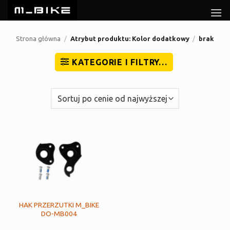
Przewiń
do
zawartości
Strona główna
/
Atrybut produktu: Kolor dodatkowy
/
brak
KATEGORIE I FILTRY…
HAK PRZERZUTKI M_BIKE
DO-MB004