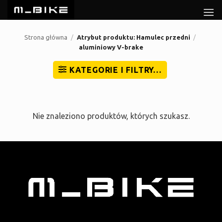
Przewiń
do
zawartości
Strona główna
/
Atrybut produktu: Hamulec przedni
/
aluminiowy V-brake
KATEGORIE I FILTRY…
Nie znaleziono produktów, których szukasz.